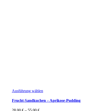
Dieses
Ausführung wählen
Produkt
weist
Frucht-Sandkuchen – Aprikose-Pudding
mehrere
Varianten
Preisspanne:
28,00
€
–
55,00
€