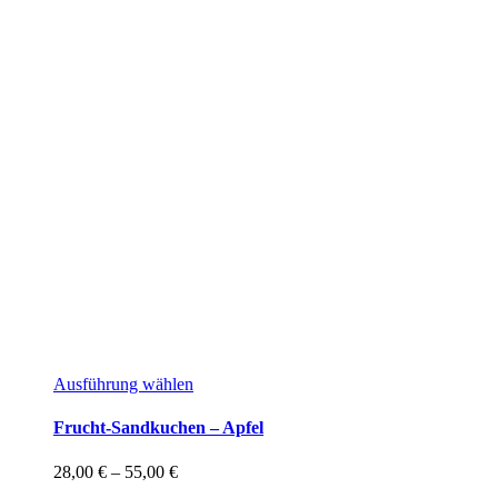
Dieses
Ausführung wählen
Produkt
weist
Frucht-Sandkuchen – Apfel
mehrere
Varianten
Preisspanne:
28,00
€
–
55,00
€
auf.
28,00 €