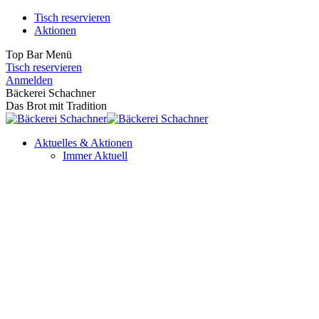
Zum
Tisch reservieren
Inhalt
Aktionen
springen
Top Bar Menü
Tisch reservieren
Facebook
Instagram
Anmelden
page
page
Bäckerei Schachner
opens
opens
Das Brot mit Tradition
in
in
new
new
Aktuelles & Aktionen
window
window
Immer Aktuell