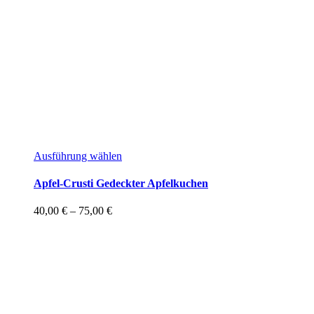
Dieses
Ausführung wählen
Produkt
weist
Apfel-Crusti Gedeckter Apfelkuchen
mehrere
Varianten
Preisspanne:
40,00
€
–
75,00
€
auf.
40,00 €
Die
bis
Optionen
75,00 €
können
auf
der
Produktseite
gewählt