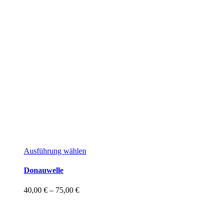
Dieses
Ausführung wählen
Produkt
weist
Donauwelle
mehrere
Varianten
Preisspanne:
40,00
€
–
75,00
€
auf.
40,00 €
Die
bis
Optionen
75,00 €
können