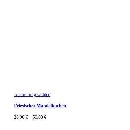
Dieses
Ausführung wählen
Produkt
weist
Friesischer Mandelkuchen
mehrere
Varianten
Preisspanne:
26,00
€
–
50,00
€
auf.
26,00 €
Die
bis