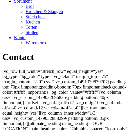
Sortiment
Brot
Brötchen & Stangen
Stückchen
Kuchen
Torten
Stollen
Konto
Warenkorb
Contact
[vc_row full_width=“stretch_row“ equal_height=“yes“
bg_type=“bg_color“ type=“vc_default“ margin_top=“75″
margin_bottom=“-20″ css=“.vc_custom_1491379839707{padding-
top: 70px !important;padding-bottom: 70px !important;background-
color: #ffffff !important;}“ bg_color_value=“#ffffff“][vc_column
css=“.vc_custom_1479032696835{padding-bottom: 40px
!important;}“ offset=“vc_col-lg-offset-1 vc_col-lg-10 vc_col-md-
offset-0 vc_col-md-12 vc_col-sm-offset-0″][vc_row_inner
equal_height=“yes“][vc_column_inner width=“1/3″
css=“.vc_custom_1479032888299{padding-bottom: 35px
!important;}“][ultimate_heading main_heading=“OUR
LOCATION“ main_heading_color=“#bbbbbb“ spacer=“icon_only“