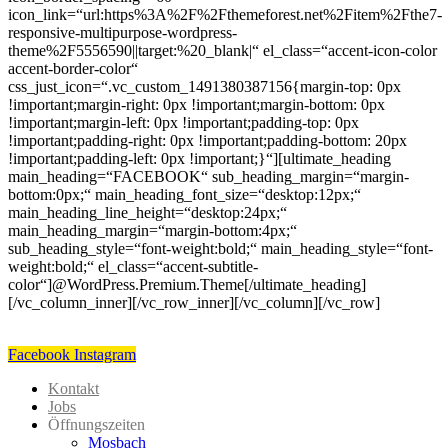
icon_link=“url:https%3A%2F%2Fthemeforest.net%2Fitem%2Fthe7-
responsive-multipurpose-wordpress-
theme%2F5556590||target:%20_blank|“ el_class=“accent-icon-color
accent-border-color“
css_just_icon=“.vc_custom_1491380387156{margin-top: 0px
!important;margin-right: 0px !important;margin-bottom: 0px
!important;margin-left: 0px !important;padding-top: 0px
!important;padding-right: 0px !important;padding-bottom: 20px
!important;padding-left: 0px !important;}“][ultimate_heading
main_heading=“FACEBOOK“ sub_heading_margin=“margin-
bottom:0px;“ main_heading_font_size=“desktop:12px;“
main_heading_line_height=“desktop:24px;“
main_heading_margin=“margin-bottom:4px;“
sub_heading_style=“font-weight:bold;“ main_heading_style=“font-
weight:bold;“ el_class=“accent-subtitle-
color“]@WordPress.Premium.Theme[/ultimate_heading]
[/vc_column_inner][/vc_row_inner][/vc_column][/vc_row]
Facebook
Instagram
Kontakt
Jobs
Öffnungszeiten
Mosbach