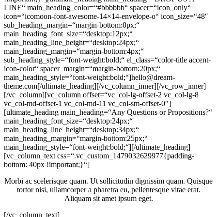
LINE“ main_heading_color=“#bbbbbb“ spacer=“icon_only“
icon=“icomoon-font-awesome-14×14-envelope-o“ icon_size=“48″
sub_heading_margin=“margin-bottom:0px;“
main_heading_font_size=“desktop:12px;“
main_heading_line_height=“desktop:24px;“
main_heading_margin=“margin-bottom:4px;“
sub_heading_style=“font-weight:bold;“ el_class=“color-title accent-
icon-color“ spacer_margin=“margin-bottom:20px;“
main_heading_style=“font-weight:bold;“]hello@dream-
theme.com[/ultimate_heading][/vc_column_inner][/vc_row_inner]
[/vc_column][vc_column offset=“vc_col-lg-offset-2 vc_col-lg-8
vc_col-md-offset-1 vc_col-md-11 vc_col-sm-offset-0″]
[ultimate_heading main_heading=“Any Questions or Propositions?“
main_heading_font_size=“desktop:24px;“
main_heading_line_height=“desktop:34px;“
main_heading_margin=“margin-bottom:25px;“
main_heading_style=“font-weight:bold;“][/ultimate_heading]
[vc_column_text css=“.vc_custom_1479032629977{padding-
bottom: 40px !important;}“]
Morbi ac scelerisque quam. Ut sollicitudin dignissim quam. Quisque
tortor nisi, ullamcorper a pharetra eu, pellentesque vitae erat.
Aliquam sit amet ipsum eget.
[/vc_column_text]