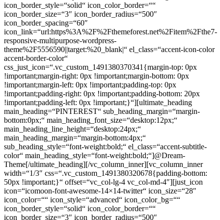
icon_border_style=“solid“ icon_color_border=““
icon_border_size=“3″ icon_border_radius=“500″
icon_border_spacing=“60″
icon_link=“url:https%3A%2F%2Fthemeforest.net%2Fitem%2Fthe7-
responsive-multipurpose-wordpress-
theme%2F5556590||target:%20_blank|“ el_class=“accent-icon-color
accent-border-color“
css_just_icon=“.vc_custom_1491380370341{margin-top: 0px
!important;margin-right: 0px !important;margin-bottom: 0px
!important;margin-left: 0px !important;padding-top: 0px
!important;padding-right: 0px !important;padding-bottom: 20px
!important;padding-left: 0px !important;}“][ultimate_heading
main_heading=“PINTEREST“ sub_heading_margin=“margin-
bottom:0px;“ main_heading_font_size=“desktop:12px;“
main_heading_line_height=“desktop:24px;“
main_heading_margin=“margin-bottom:4px;“
sub_heading_style=“font-weight:bold;“ el_class=“accent-subtitle-
color“ main_heading_style=“font-weight:bold;“]@Dream-
Theme[/ultimate_heading][/vc_column_inner][vc_column_inner
width=“1/3″ css=“.vc_custom_1491380320678{padding-bottom:
50px !important;}“ offset=“vc_col-lg-4 vc_col-md-4″][just_icon
icon=“icomoon-font-awesome-14×14-twitter“ icon_size=“28″
icon_color=““ icon_style=“advanced“ icon_color_bg=““
icon_border_style=“solid“ icon_color_border=““
icon_border_size=“3″ icon_border_radius=“500″