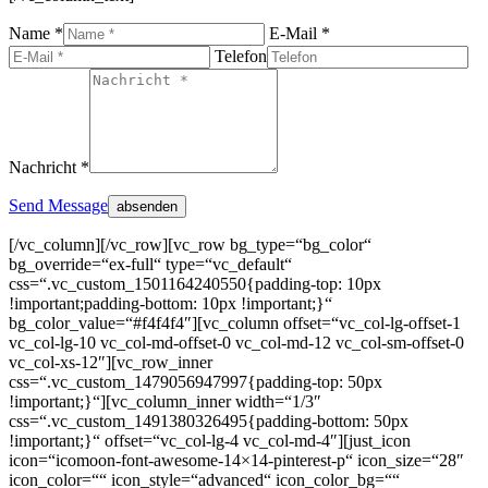
Name *
E-Mail *
Telefon
Nachricht *
Send Message
[/vc_column][/vc_row][vc_row bg_type=“bg_color“
bg_override=“ex-full“ type=“vc_default“
css=“.vc_custom_1501164240550{padding-top: 10px
!important;padding-bottom: 10px !important;}“
bg_color_value=“#f4f4f4″][vc_column offset=“vc_col-lg-offset-1
vc_col-lg-10 vc_col-md-offset-0 vc_col-md-12 vc_col-sm-offset-0
vc_col-xs-12″][vc_row_inner
css=“.vc_custom_1479056947997{padding-top: 50px
!important;}“][vc_column_inner width=“1/3″
css=“.vc_custom_1491380326495{padding-bottom: 50px
!important;}“ offset=“vc_col-lg-4 vc_col-md-4″][just_icon
icon=“icomoon-font-awesome-14×14-pinterest-p“ icon_size=“28″
icon_color=““ icon_style=“advanced“ icon_color_bg=““