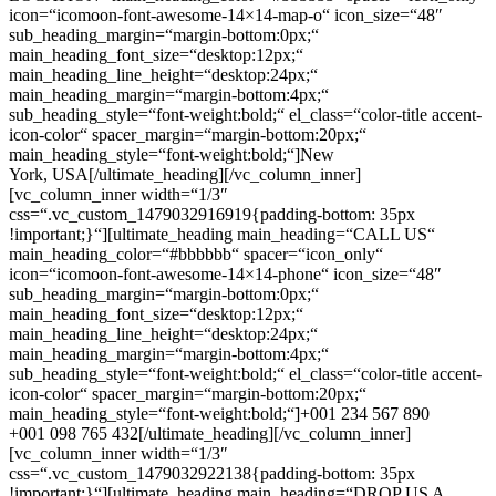
icon=“icomoon-font-awesome-14×14-map-o“ icon_size=“48″
sub_heading_margin=“margin-bottom:0px;“
main_heading_font_size=“desktop:12px;“
main_heading_line_height=“desktop:24px;“
main_heading_margin=“margin-bottom:4px;“
sub_heading_style=“font-weight:bold;“ el_class=“color-title accent-
icon-color“ spacer_margin=“margin-bottom:20px;“
main_heading_style=“font-weight:bold;“]New
York, USA[/ultimate_heading][/vc_column_inner]
[vc_column_inner width=“1/3″
css=“.vc_custom_1479032916919{padding-bottom: 35px
!important;}“][ultimate_heading main_heading=“CALL US“
main_heading_color=“#bbbbbb“ spacer=“icon_only“
icon=“icomoon-font-awesome-14×14-phone“ icon_size=“48″
sub_heading_margin=“margin-bottom:0px;“
main_heading_font_size=“desktop:12px;“
main_heading_line_height=“desktop:24px;“
main_heading_margin=“margin-bottom:4px;“
sub_heading_style=“font-weight:bold;“ el_class=“color-title accent-
icon-color“ spacer_margin=“margin-bottom:20px;“
main_heading_style=“font-weight:bold;“]+001 234 567 890
+001 098 765 432[/ultimate_heading][/vc_column_inner]
[vc_column_inner width=“1/3″
css=“.vc_custom_1479032922138{padding-bottom: 35px
!important;}“][ultimate_heading main_heading=“DROP US A