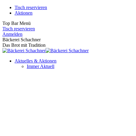
Zum
Tisch reservieren
Inhalt
Aktionen
springen
Top Bar Menü
Tisch reservieren
Facebook
Instagram
Anmelden
page
page
Bäckerei Schachner
opens
opens
Das Brot mit Tradition
in
in
new
new
Aktuelles & Aktionen
window
window
Immer Aktuell