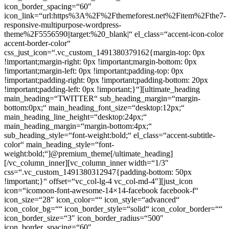
icon_border_spacing=“60″
icon_link=“url:https%3A%2F%2Fthemeforest.net%2Fitem%2Fthe7-
responsive-multipurpose-wordpress-
theme%2F5556590||target:%20_blank|“ el_class=“accent-icon-color
accent-border-color“
css_just_icon=“.vc_custom_1491380379162{margin-top: 0px
!important;margin-right: 0px !important;margin-bottom: 0px
!important;margin-left: 0px !important;padding-top: 0px
!important;padding-right: 0px !important;padding-bottom: 20px
!important;padding-left: 0px !important;}“][ultimate_heading
main_heading=“TWITTER“ sub_heading_margin=“margin-
bottom:0px;“ main_heading_font_size=“desktop:12px;“
main_heading_line_height=“desktop:24px;“
main_heading_margin=“margin-bottom:4px;“
sub_heading_style=“font-weight:bold;“ el_class=“accent-subtitle-
color“ main_heading_style=“font-
weight:bold;“]@premium_theme[/ultimate_heading]
[/vc_column_inner][vc_column_inner width=“1/3″
css=“.vc_custom_1491380312947{padding-bottom: 50px
!important;}“ offset=“vc_col-lg-4 vc_col-md-4″][just_icon
icon=“icomoon-font-awesome-14×14-facebook facebook-f“
icon_size=“28″ icon_color=““ icon_style=“advanced“
icon_color_bg=““ icon_border_style=“solid“ icon_color_border=““
icon_border_size=“3″ icon_border_radius=“500″
icon_border_spacing=“60″