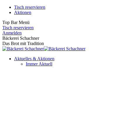
Zum
Tisch reservieren
Inhalt
Aktionen
springen
Top Bar Menü
Tisch reservieren
Facebook
Instagram
Anmelden
page
page
Bäckerei Schachner
opens
opens
Das Brot mit Tradition
in
in
new
new
Aktuelles & Aktionen
window
window
Immer Aktuell