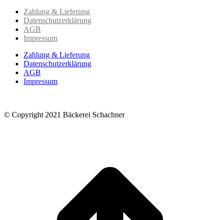
Zahlung & Lieferung
Datenschutzerklärung
AGB
Impressum
Zahlung & Lieferung
Datenschutzerklärung
AGB
Impressum
© Copyright 2021 Bäckerei Schachner
t
T