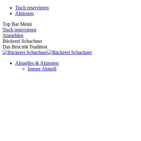
Zum
Tisch reservieren
Inhalt
Aktionen
springen
Top Bar Menü
Tisch reservieren
Facebook
Instagram
Anmelden
page
page
Bäckerei Schachner
opens
opens
Das Brot mit Tradition
in
in
new
new
Aktuelles & Aktionen
window
window
Immer Aktuell