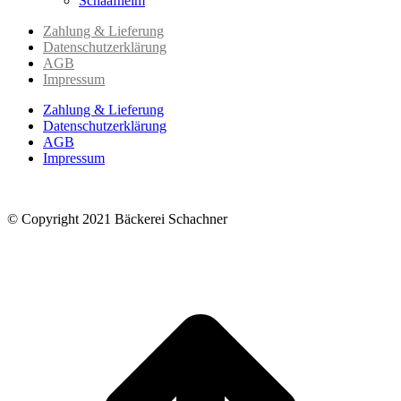
Schaafheim
Zahlung & Lieferung
Datenschutzerklärung
AGB
Impressum
Zahlung & Lieferung
Datenschutzerklärung
AGB
Impressum
© Copyright 2021 Bäckerei Schachner
t
T