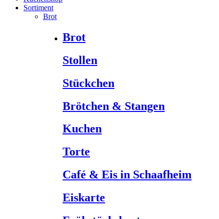
Sortiment
Brot
Brot
Stollen
Stückchen
Brötchen & Stangen
Kuchen
Torte
Café & Eis in Schaafheim
Eiskarte