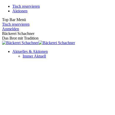
Zum
Tisch reservieren
Inhalt
Aktionen
springen
Top Bar Menü
Tisch reservieren
Facebook
Instagram
Anmelden
page
page
Bäckerei Schachner
opens
opens
Das Brot mit Tradition
in
in
new
new
Aktuelles & Aktionen
window
window
Immer Aktuell