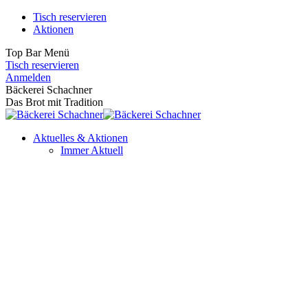
Zum
Tisch reservieren
Inhalt
Aktionen
springen
Top Bar Menü
Tisch reservieren
Facebook
Instagram
Anmelden
page
page
Bäckerei Schachner
opens
opens
Das Brot mit Tradition
in
in
new
new
Aktuelles & Aktionen
window
window
Immer Aktuell